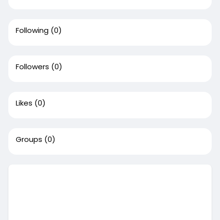
Following
(0)
Followers
(0)
Likes
(0)
Groups
(0)