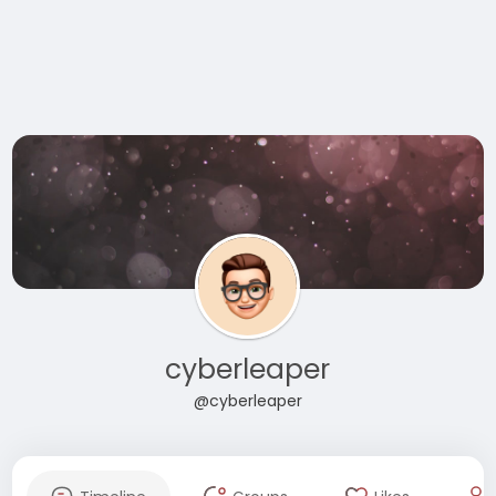
cyberleaper
@cyberleaper