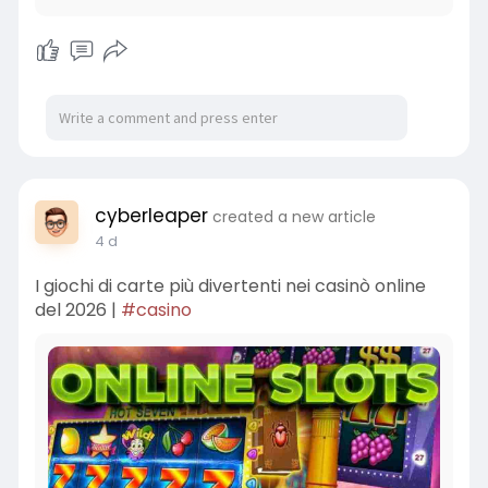
cyberleaper
created a new article
4 d
I giochi di carte più divertenti nei casinò online
del 2026 |
#casino