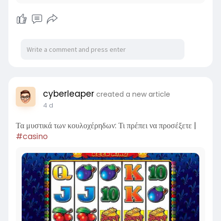
cyberleaper
created a new article
4 d
Τα μυστικά των κουλοχέρηδων: Τι πρέπει να προσέξετε |
#casino