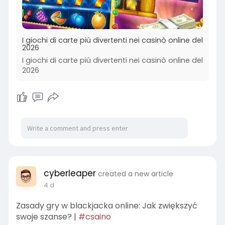
I giochi di carte più divertenti nei casinò online del
2026
I giochi di carte più divertenti nei casinò online del
2026
cyberleaper
created a new article
4 d
Zasady gry w blackjacka online: Jak zwiększyć
swoje szanse? |
#csaino